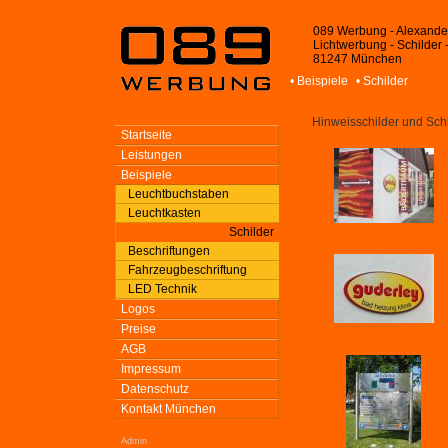
089 Werbung - Alexande
Lichtwerbung - Schilder 
81247 München
• Beispiele
• Schilder
Hinweisschilder und Sc
Startseite
Leistungen
Beispiele
Leuchtbuchstaben
Leuchtkasten
Schilder
Beschriftungen
Fahrzeugbeschriftung
LED Technik
Logos
Preise
AGB
Impressum
Datenschutz
Kontakt München
Admin