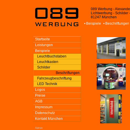
089 Werbung - Alexande
Lichtwerbung - Schilder 
81247 München
• Beispiele
• Beschriftungen
Startseite
Leistungen
Beispiele
Leuchtbuchstaben
Leuchtkasten
Schilder
Beschriftungen
Fahrzeugbeschriftung
LED Technik
Logos
Preise
AGB
Impressum
Datenschutz
Kontakt München
Admin