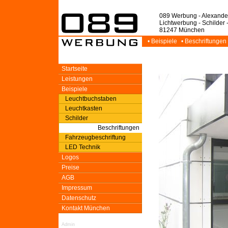
089 Werbung - Alexande
Lichtwerbung - Schilder 
81247 München
• Beispiele
• Beschriftungen
Startseite
Leistungen
Beispiele
Leuchtbuchstaben
Leuchtkasten
Schilder
Beschriftungen
Fahrzeugbeschriftung
LED Technik
Logos
Preise
AGB
Impressum
Datenschutz
Kontakt München
Admin