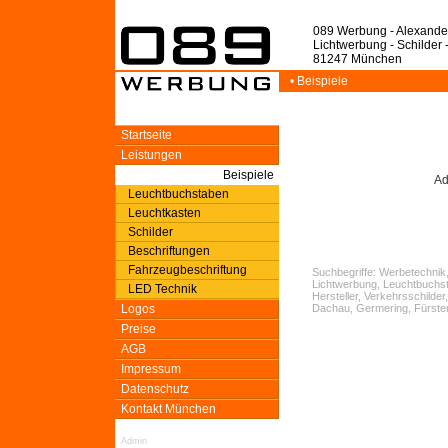
089 Werbung - Alexande
Lichtwerbung - Schilder 
81247 München
• Beispiele
Startseite
Leistungen
Beispiele
Ad
Leuchtbuchstaben
Leuchtkasten
Schilder
Beschriftungen
Fahrzeugbeschriftung
Suchbegriffe: Werbetechnik,
Lichtwerbung, Leuchtbuchst
LED Technik
Hersteller, Verkehrsschild
Logos
Dachau, Germering, Fürsten
Preise
AGB
Impressum
Datenschutz
Kontakt München
Admin